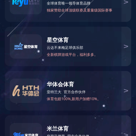
当前位置：
网站首页
>
产品中心
>
全屋家居
> 苏香垌榻榻米