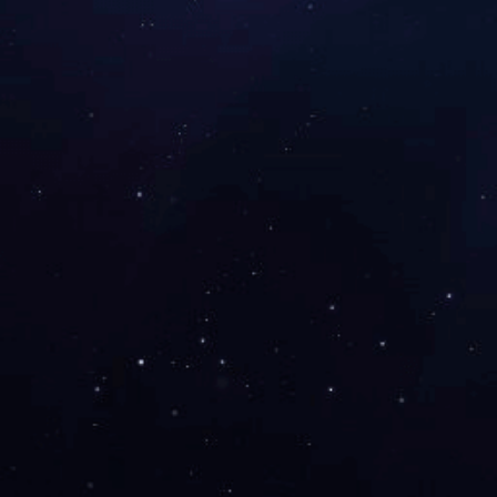
|
|
|
|
网站首页
关于我们
荣誉资质
新闻中心
乐动网站-乐动（中国）
华体会体育-华体会（中国）-华体会（
·体育-开云（中国）一站式服务官方网站_开云体育官方网站
米
（中国)