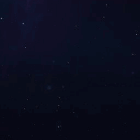
上一篇：
刨花板
下一篇：
没有了
|
|
产品中心
生产基地
安博网页版登录入口-安博(中国)
中国）
开云网页版·官方端在线-开云（中国）
开云官方版在线入口
兰网页版·官方端在线-米兰MiLan（中国）
开云(中国)Kaiyun·官方网