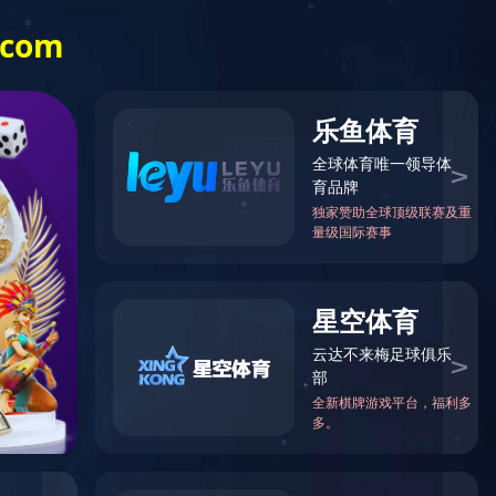
闻中心
产品中心
生产基地
安博网页版登
录入口-安博(中
国)