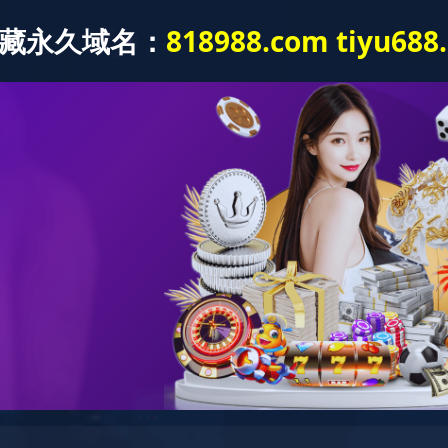
网站首页
关于我们
荣誉资质
新