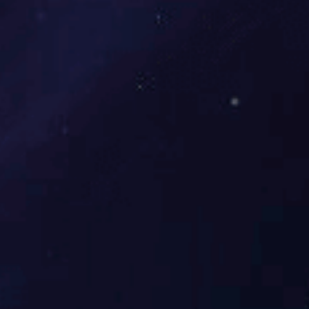
广西林业产业行业协会会长 万业靖致辞