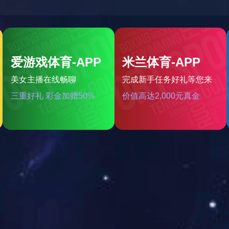
安博网页版登录入口-安博(中国)
百色分部千亿全屋定制项目
举行隆重开业仪式。